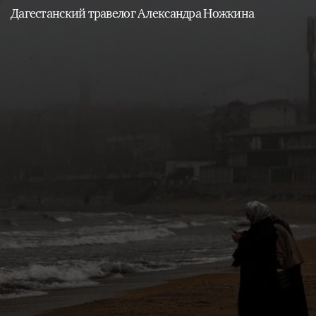
Дагестанский травелог Александра Ножкина